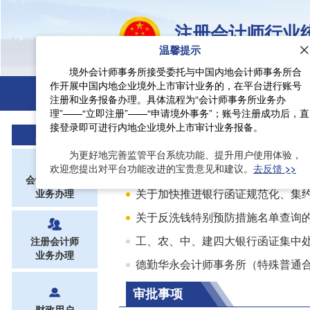
注册会计师行业
温馨提示
Unified Supervision Platform of 
境外会计师事务所接受委托与中国内地会计师事务所合
作开展中国内地企业境外上市审计业务的，在平台进行账号
注册和业务报备办理。具体流程为“会计师事务所业务办
动态信息
监管公告
理”——“立即注册”——“申请境外事务”；账号注册成功后，直
接登录即可进行内地企业境外上市审计业务报备。
动态信息
用户入口
为更好地完善监管平台系统功能、提升用户使用体验，
欢迎您提出对平台功能改进的宝贵意见和建议。
去反馈 >>
会计师事务所
业务办理
关于反洗钱特别预防措施名单查询
工、农、中、建四大银行函证集中
注册会计师
业务办理
审批事项
财政用户